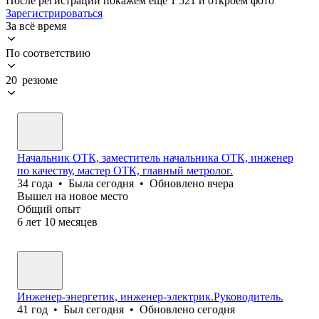
После регистрации покажем ещё 1 521 и откроем фото
Зарегистрироваться
За всё время
По соответствию
20 резюме
Начальник ОТК, заместитель начальника ОТК, инженер
по качеству, мастер ОТК, главный метролог.
34
года
•
Была
сегодня
•
Обновлено
вчера
Вышел на новое место
Общий опыт
6
лет
10
месяцев
Инженер-энергетик, инженер-электрик.Руководитель.
41
год
•
Был
сегодня
•
Обновлено
сегодня