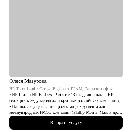
• IT-специалистам, планирующим переход в аналитику
• Руководителям аналитических команд
Олеся
Мазурова
HR Team Lead в Garage Eight / ex-EPAM, Газпром-нефть
• HR Lead и HR Business Partner с 13+ годами опыта в HR
функции международных и крупных российских компаниях;
• Начинала с управления проектами рекрутмента для
международных FMCG-компаний (Phillip Morris, Mars и др.),
а после координировала одно из направлений поиска и
Выбрать услугу
подбора персонала в Газпром-нефти;
• Дальше перешла в EPAM, где запускала программы