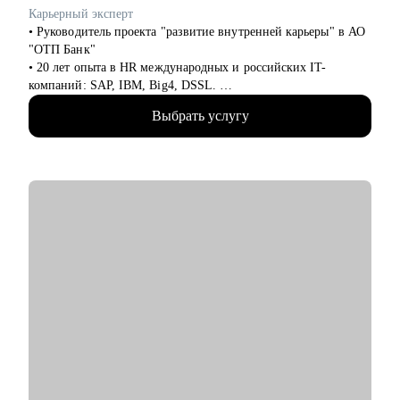
рынке;
Карьерный эксперт
• Оценка сильных сторон, зон роста и составление
• Руководитель проекта "развитие внутренней карьеры" в АО
индивидуального плана развития.
"ОТП Банк"
• 20 лет опыта в HR международных и российских IT-
Кому могу помочь:
компаний: SAP, IBM, Big4, DSSL.
• HR и рекрутерам уровня junior–senior, которые хотят расти
• 13+ лет опыта в рекрутменте от миддл до ТОП-позиций в
быстрее;
Выбрать услугу
сферах продаж, финансов, ИТ, разработки, технического
• HR Generalist-ам, которые хотят перейти в HR BP / People
консалтинга.
Partner;
• Сертифицированный карьерный коуч и эксперт по оценке
• HR менеджерам, которые чувствуют «потолок» и хотят
сильных сторон (JOBEQ, Hogan).
выйти на новый уровень роли.
• Провела 10 000+ собеседований.
• 10+ лет в карьерном консультировании.
• 3 000+ часов карьерных консультаций, 100+ успешных
кейсов по трудоустройству, 500+ кейсов по построению
карьерного трека и смены профессии.
• Мои клиенты работают в крупнейших компаниях РФ: VK,
Яндекс, Сбертех, Озон и других.
С чем помогу:
• Оценю ваши сильные стороны, определю стратегию вашего
позиционирования на рынке труда.
• Помогу составить структурированное и работающее на вас