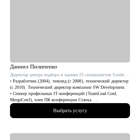
Даниил
Пилипенко
Директор центра подбора и оценки IT-специалистов SymbioWay
• Разработчик (2004), тимлид (с 2008), технический директор
(с 2010). Технический директор компании SW Development.
• Спикер профильных IT-конференций (TeamLead Conf,
MergeConf), член ПК конференции Стачка.
• Автор 54 курсов и программ обучения, ведущий вебинаров,
Выбрать услугу
лектор и преподаватель в Skillbox, Российском обществе
«Знание», МФТИ, РАНХиГС, АИС, ИнноТех, GeekBrains,
SkillFactory, Академии Синергия и Яндекс.Практикуме.
• Академический руководитель направления "Разработка" в
магистратуре Центрального университета.