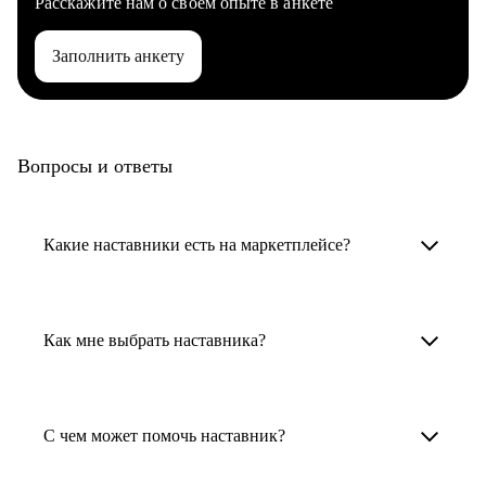
Расскажите нам о своем опыте в анкете
Заполнить анкету
Вопросы и ответы
Какие наставники есть на маркетплейсе?
Карьерные наставники — это HR-
специалисты, карьерные консультанты,
Как мне выбрать наставника?
психологи, резюмерайтеры и менторы.
Умный поиск поможет в три клика выбрать
Менторы работают в ИТ, дизайне, других
наставника для достижения вашей цели.
С чем может помочь наставник?
узкоспециализированных сферах. Они
помогут прокачать навыки, построить