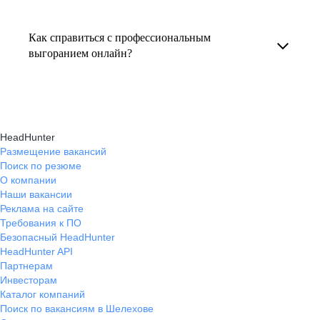
Консультация по выгоранию на работе
индивидуальные консультации онлайн.
текущем месте работы и о том, кому он будет
помогает понять причины эмоционального
полезен, с какими запросами работает.
Как справиться с профессиональным
истощения, разработать персональный план
выгоранием онлайн?
Вы точно найдёте того, кто вам нужен!
восстановления и снова обрести энергию
На платформе hh.ru вы можете получить
и мотивацию в профессиональной
онлайн-консультации экспертов, которые
деятельности.
научат вас эффективно справляться
HeadHunter
с профессиональным выгоранием,
Размещение вакансий
Поиск по резюме
восстанавливать баланс и достигать карьерных
О компании
целей без стресса.
Наши вакансии
Реклама на сайте
Требования к ПО
Безопасный HeadHunter
HeadHunter API
Партнерам
Инвесторам
Каталог компаний
Поиск по вакансиям в Шелехове